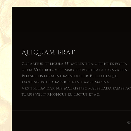
Aliquam erat
Curabitur et ligula. Ut molestie a, ultricies porta
urna. Vestibulum commodo volutpat a, convallis.
Phasellus fermentum in, dolor. Pellentesque
facilisis. Nulla imper diet sit amet magna.
Vestibulum dapibus, mauris nec malesuada fames a
turpis velit, rhoncus eu luctus et ac.
©