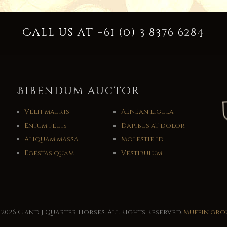
Call us at +61 (0) 3 8376 6284
Bibendum auctor
Velit mauris
Aenean ligula
Entum feuis
Dapibus at dolor
Aliquam massa
Molestie id
c
Egestas quam
Vestibulum
 2026 C and J Quarter Horses. All Rights Reserved.
Muffin gro