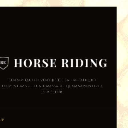
Etiam vitae leo vitae justo dapibus aliquet
elementum vulputate massa. Aliquam sapien orci,
porttitor.
up